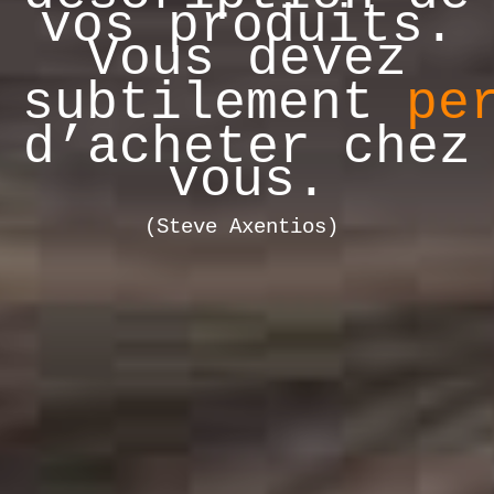
vos produits.
Vous devez
subtilement
pe
d’acheter chez
vous.
(Steve Axentios)