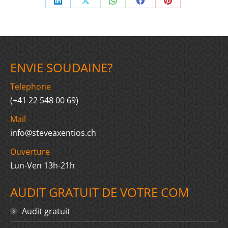
Share
Share
Share
Share
Share
on
on
on
on
on
LinkedIn
X
WhatsApp
Facebook
Pinterest
ENVIE SOUDAINE?
Telephone
(+41 22 548 00 69)
Mail
info@steveaxentios.ch
Ouverture
Lun-Ven 13h-21h
AUDIT GRATUIT DE VOTRE COM
Audit gratuit