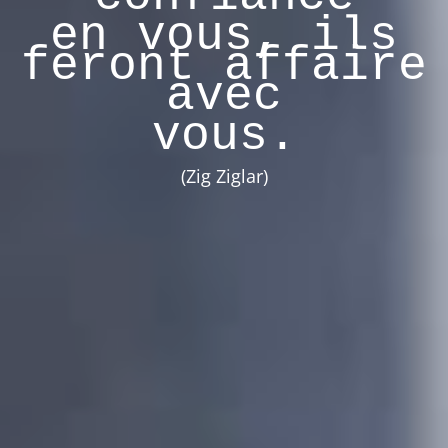
en vous, ils
feront affaire
avec
vous.
(Zig Ziglar)