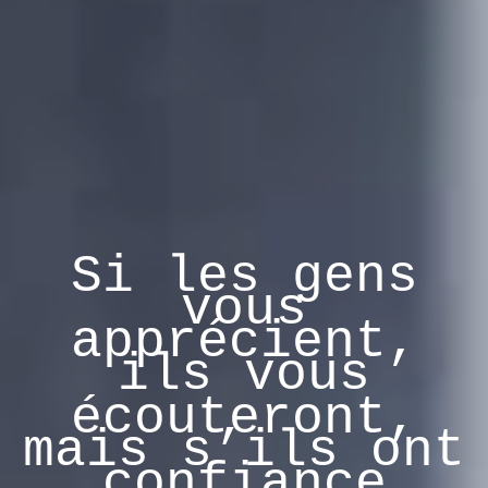
Si les gens
vous
apprécient,
ils vous
écouteront,
mais s’ils ont
confiance