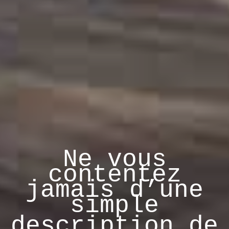
Ne vous
contentez
jamais d’une
simple
description de