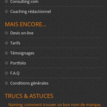
Consulting com
Coaching rédactionnel
MAIS ENCORE…
Devis on-line
Tarifs
Témoignages
Portfolio
F.A.Q
Conditions générales
TRUCS & ASTUCES
Naming: comment trouver un bon nom de marque,