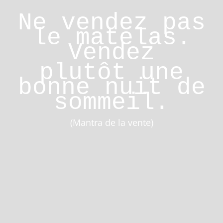
Ne vendez pas
le matelas.
Vendez
plutôt une
bonne nuit de
sommeil.
(Mantra de la vente)