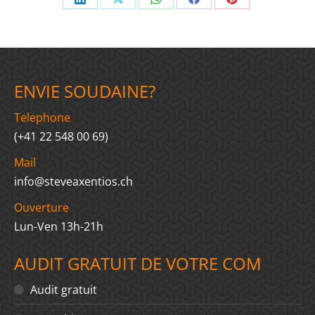
Share
Share
Share
Share
Share
on
on
on
on
on
LinkedIn
X
WhatsApp
Facebook
Pinterest
ENVIE SOUDAINE?
Telephone
(+41 22 548 00 69)
Mail
info@steveaxentios.ch
Ouverture
Lun-Ven 13h-21h
AUDIT GRATUIT DE VOTRE COM
Audit gratuit