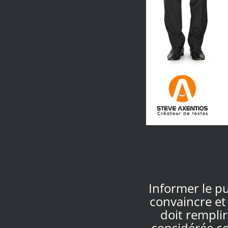
Informer le pub
convaincre et 
doit rempli
considérée c