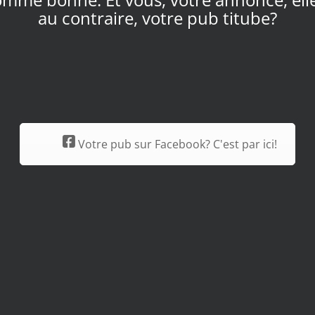
au contraire, votre pub titube?
Votre pub sur Facebook? C'est par ici!