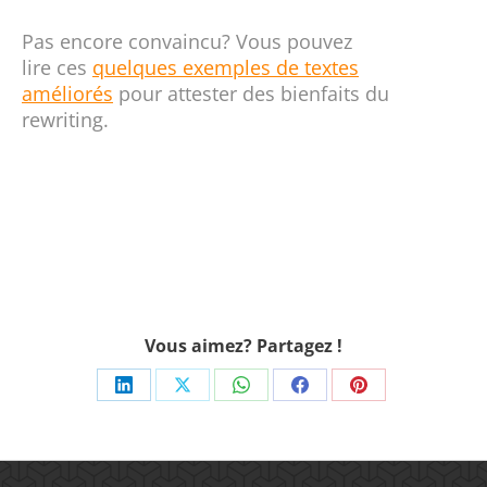
Pas encore convaincu? Vous pouvez
lire ces
quelques exemples de textes
améliorés
pour attester des bienfaits du
rewriting.
Vous aimez? Partagez !
Share
Share
Share
Share
Share
on
on
on
on
on
LinkedIn
X
WhatsApp
Facebook
Pinterest