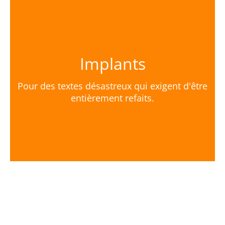
Nous sortons la grosse artillerie. Vos textes
sont complètement transformés. Nous
retirons totalement la zone affectée et lui
donnons une nouvelle forme bien plus
agréable et attirante.
Implants
Pour des textes désastreux qui exigent d'être
entièrement refaits.