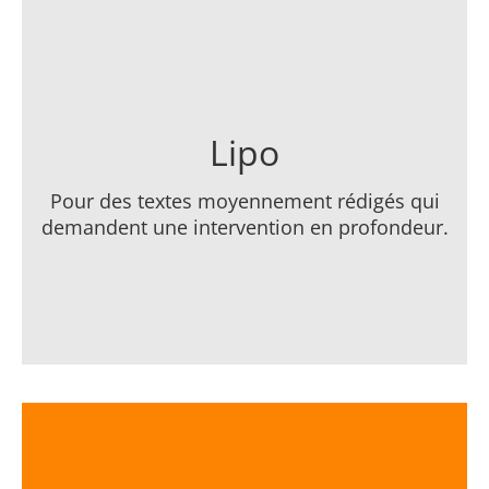
Nous retirons les excès de vos textes,
enlevons toutes les phrases superflues et
les nettoyons toutes ses couches adipeuses.
Ils deviennent ainsi beaucoup plus
performants.
Lipo
Pour des textes moyennement rédigés qui
demandent une intervention en profondeur.
IMPLANTS