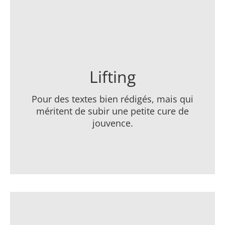
Nous rajeunissons vos textes en gardant
leur base. Nous les rendons plus
informatifs, plus séduisants, plus frais et
plus convaincants. Corollaire: un meilleur
taux de conversion.
Lifting
Pour des textes bien rédigés, mais qui
méritent de subir une petite cure de
jouvence.
LIPO