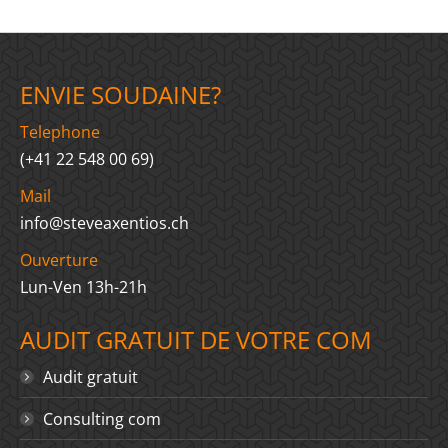
on
on
on
on
on
LinkedIn
X
WhatsApp
Facebook
Pinterest
ENVIE SOUDAINE?
Telephone
(+41 22 548 00 69)
Mail
info@steveaxentios.ch
Ouverture
Lun-Ven 13h-21h
AUDIT GRATUIT DE VOTRE COM
Audit gratuit
Consulting com