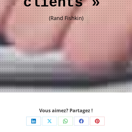
clients »
(Rand Fishkin)
Vous aimez? Partagez !
Share
Share
Share
Share
Share