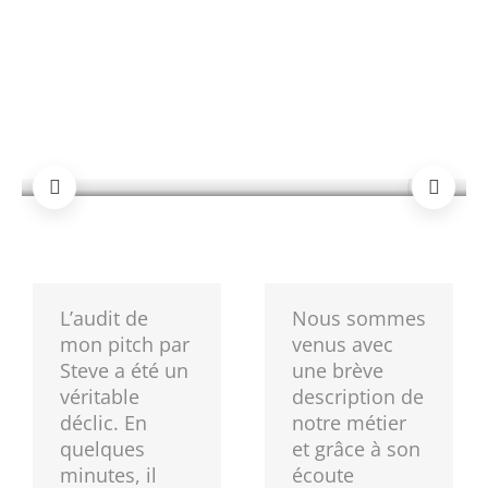
grande complaisance! Il est bien
évident que tous les témoignages
défavorables ont été écartés!
Campagne 
’une site pour une
communicatio
e
Linkedin
L’audit de
Nous sommes
mon pitch par
venus avec
Steve a été un
une brève
véritable
description de
déclic. En
notre métier
quelques
et grâce à son
minutes, il
écoute