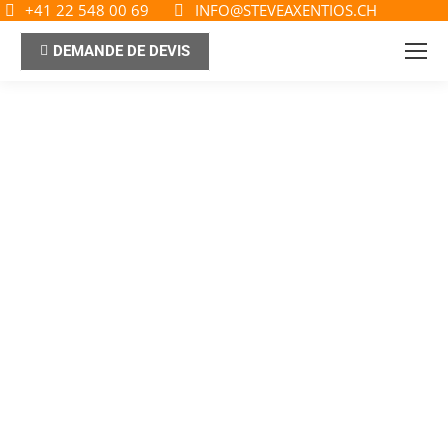
+41 22 548 00 69
INFO@STEVEAXENTIOS.CH
DEMANDE DE DEVIS
Ce que les clients
pensent de mon
travail
Voici quelques témoignages de
clients et partenaires. Qu’ils
soient ici remerciés pour leur