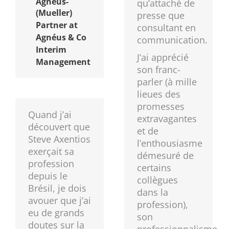
Agnéus-
qu’attaché de
(Mueller)
presse que
Partner at
consultant en
Agnéus & Co
communication.
Interim
J’ai apprécié
Management
son franc-
parler (à mille
lieues des
promesses
Quand j’ai
extravagantes
découvert que
et de
Steve Axentios
l’enthousiasme
exerçait sa
démesuré de
profession
certains
depuis le
collègues
Brésil, je dois
dans la
avouer que j’ai
profession),
eu de grands
son
doutes sur la