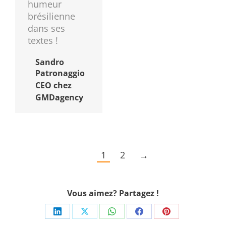
humeur
brésilienne
dans ses
textes !
Sandro
Patronaggio
CEO chez
GMDagency
1
2
→
Vous aimez? Partagez !
Share
Share
Share
Share
Share