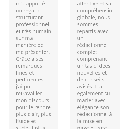
m’a apporté
attentive et sa
un regard
compréhension
structurant,
globale, nous
professionnel
sommes
et très humain
repartis avec
sur ma
un
manière de
rédactionnel
me présenter.
complet
Grâce à ses
comprenant
remarques
un tas d’idées
fines et
nouvelles et
pertinentes,
de conseils
j’ai pu
avisés. Il a
retravailler
également su
mon discours
marier avec
pour le rendre
élégance son
plus clair, plus
rédactionnel à
fluide et
la mise en
surtout plus
page du site