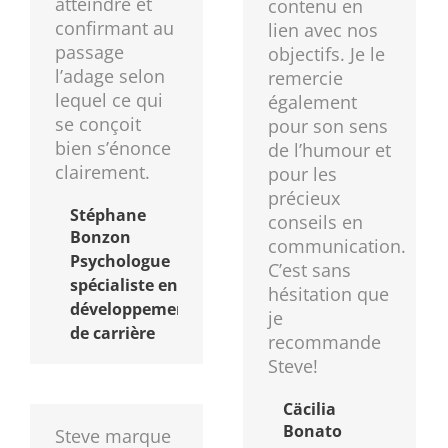
atteindre et
contenu en
confirmant au
lien avec nos
passage
objectifs. Je le
l’adage selon
remercie
lequel ce qui
également
se conçoit
pour son sens
bien s’énonce
de l’humour et
clairement.
pour les
précieux
Stéphane
conseils en
Bonzon
communication.
Psychologue
C’est sans
spécialiste en
hésitation que
développement
je
de carrière
recommande
Steve!
Cäcilia
Bonato
Steve marque