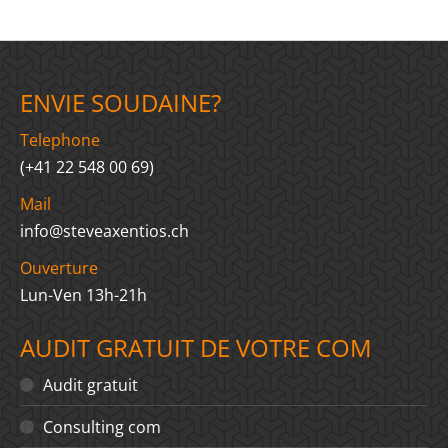
on
on
on
on
on
LinkedIn
X
WhatsApp
Facebook
Pinterest
ENVIE SOUDAINE?
Telephone
(+41 22 548 00 69)
Mail
info@steveaxentios.ch
Ouverture
Lun-Ven 13h-21h
AUDIT GRATUIT DE VOTRE COM
Audit gratuit
Consulting com