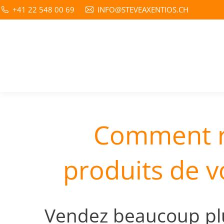
+41 22 548 00 69
INFO@STEVEAXENTIOS.CH
Comment ré
produits de v
Vendez beaucoup pl