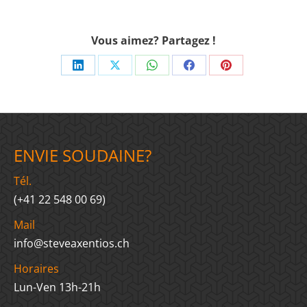
Vous aimez? Partagez !
Share
Share
Share
Share
Share
on
on
on
on
on
LinkedIn
X
WhatsApp
Facebook
Pinterest
ENVIE SOUDAINE?
Tél.
(+41 22 548 00 69)
Mail
info@steveaxentios.ch
Horaires
Lun-Ven 13h-21h