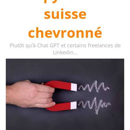
suisse
chevronné
Plutôt qu’à Chat GPT et certains freelances de
Linkedin…