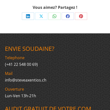
Vous aimez? Partagez !
Share
Share
Share
Share
Share
on
on
on
on
on
LinkedIn
X
WhatsApp
Facebook
Pinterest
ENVIE SOUDAINE?
Telephone
(+41 22 548 00 69)
Mail
info@steveaxentios.ch
Ouverture
Lun-Ven 13h-21h
AUDIT GRATUIT DE VOTRE COM