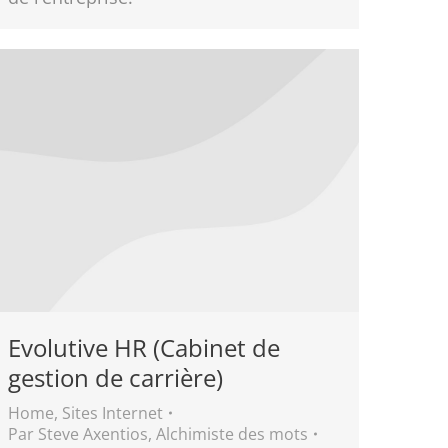
Evolutive HR (Cabinet de
gestion de carrière)
Home
,
Sites Internet
Par
Steve Axentios, Alchimiste des mots