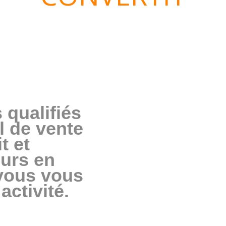
qualifiés 
l de vente 
 et 
urs en 
vous vous 
ctivité. 