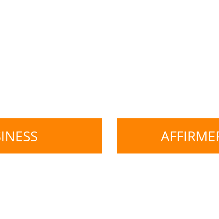
ature de marque
 | Storytelling de
r | Pitch de
INESS
AFFIRME