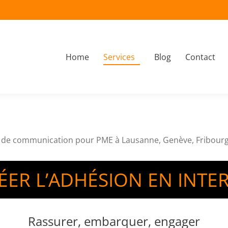
Home
Services
Blog
Contact
À propos
Home
Services
Blog
Contact
de communication pour PME à Lausanne, Genève, Fribourg
ÉER L’ADHÉSION EN INTE
Rassurer, embarquer, engager