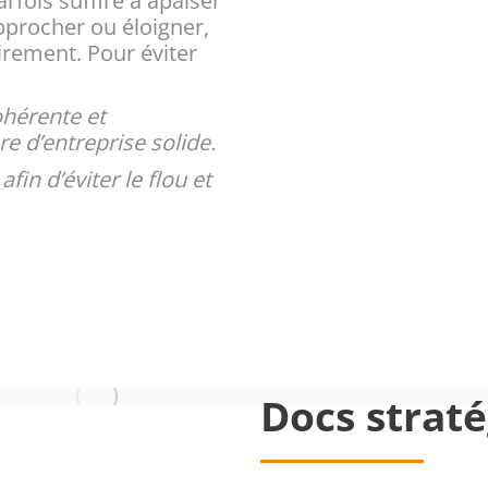
rfois suffire à apaiser
approcher ou éloigner,
airement. Pour éviter
ohérente et
re d’entreprise solide.
in d’éviter le flou et
Docs strat