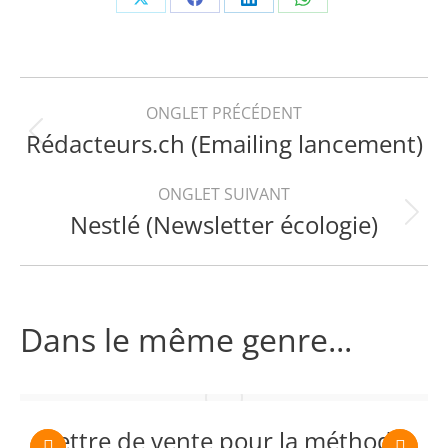
Share
Share
Share
Share
on
on
on
on
X
Facebook
LinkedIn
WhatsApp
Navigation
ONGLET PRÉCÉDENT
Rédacteurs.ch (Emailing lancement)
Onglet
de
précédent
ONGLET SUIVANT
commentaire
Nestlé (Newsletter écologie)
Projets
similaires
Dans le même genre...
Lettre de vente pour la méthode