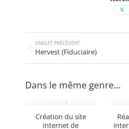
Sh
on
X
Navigation
ONGLET PRÉCÉDENT
Hervest (Fiduciaire)
Onglet
de
précédent
commentaire
Dans le même genre...
te
Création du site
Réa
t
internet de
inte