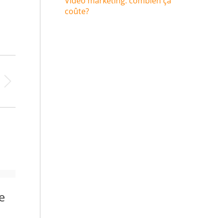
Video marketing: combien ça
coûte?
e
Création du site
internet d’une société