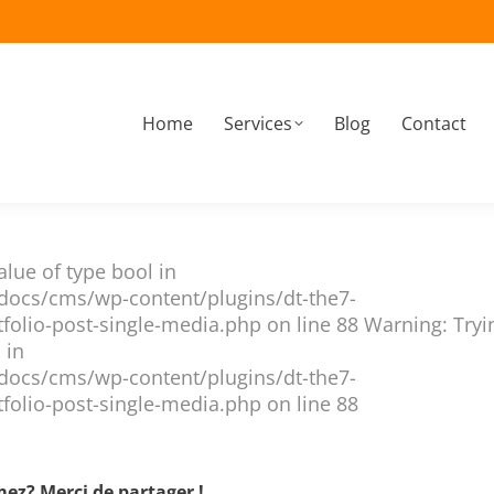
Home
Services
Blog
Contact
À propos
Home
Services
Blog
Contact
alue of type bool in
docs/cms/wp-content/plugins/dt-the7-
folio-post-single-media.php on line 88 Warning: Tryi
 in
docs/cms/wp-content/plugins/dt-the7-
folio-post-single-media.php on line 88
ez? Merci de partager !