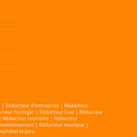
Naming: comment trouver un
bon nom de marque, nom de
produit ou nom d’entreprise?
Les 10 commandements pour
ne plus saboter votre crédibilité
avec l’IA
Comment écrire le scénario
parfait pour votre vidéo
d’entreprise
 | Rédacteur d'entreprise | Rédacteur
acteur horloger | Rédacteur luxe | Rédacteur
 | Rédacteur tourisme | Rédacteur
 environnement | Rédacteur musique |
uchâtel et Jura.