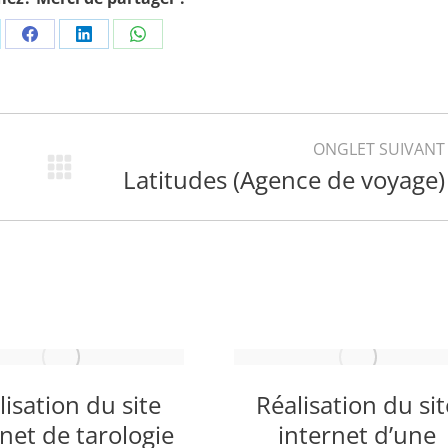
are
Share
Share
Share
on
on
on
Facebook
LinkedIn
WhatsApp
ONGLET SUIVANT
Latitudes (Agence de voyage)
Projets
similaires
lisation du site
Réalisation du sit
rnet de tarologie
internet d’une