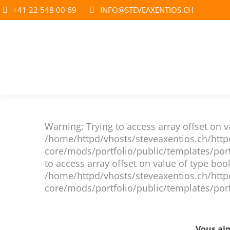
+41 22 548 00 69
INFO@STEVEAXENTIOS.CH
Warning: Trying to access array offset on v
/home/httpd/vhosts/steveaxentios.ch/http
core/mods/portfolio/public/templates/port
to access array offset on value of type bool
/home/httpd/vhosts/steveaxentios.ch/http
core/mods/portfolio/public/templates/port
Vous aim