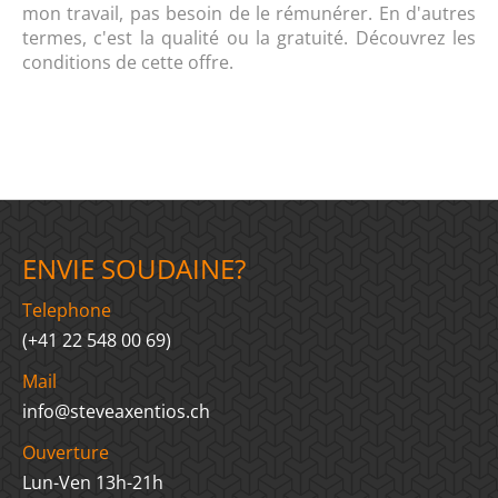
mon travail, pas besoin de le rémunérer. En d'autres
termes, c'est la qualité ou la gratuité.
Découvrez les
conditions de cette offre.
ENVIE SOUDAINE?
Telephone
(+41 22 548 00 69)
Mail
info@steveaxentios.ch
Ouverture
Lun-Ven 13h-21h