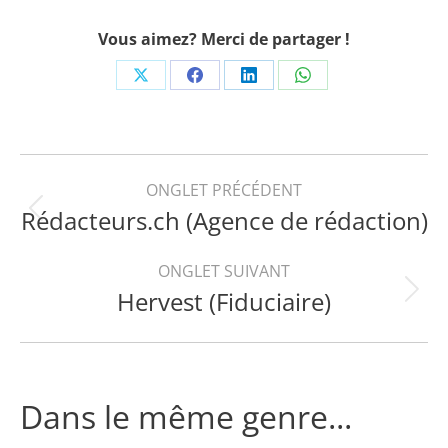
Vous aimez? Merci de partager !
Share
Share
Share
Share
on
on
on
on
X
Facebook
LinkedIn
WhatsApp
Navigation
ONGLET PRÉCÉDENT
Rédacteurs.ch (Agence de rédaction)
Onglet
de
précédent
ONGLET SUIVANT
commentaire
Hervest (Fiduciaire)
Projets
similaires
Dans le même genre...