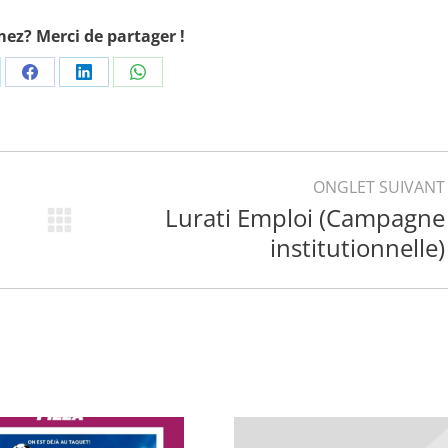
ez? Merci de partager !
are
Share
Share
Share
on
on
on
Facebook
LinkedIn
WhatsApp
ONGLET SUIVANT
Lurati Emploi (Campagne
Projets
institutionnelle)
similaires