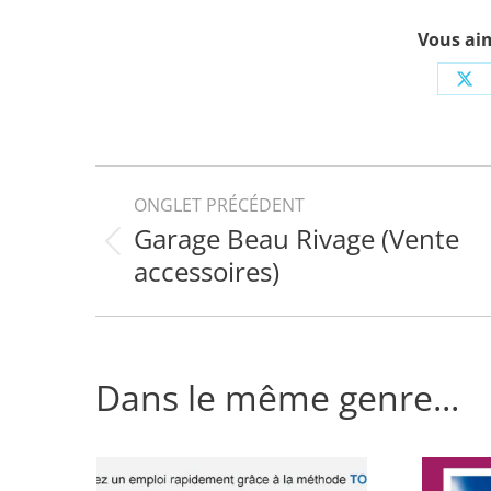
Vous aim
Sh
on
X
Navigation
ONGLET PRÉCÉDENT
Garage Beau Rivage (Vente
de
Onglet
accessoires)
précédent
commentaire
Dans le même genre...