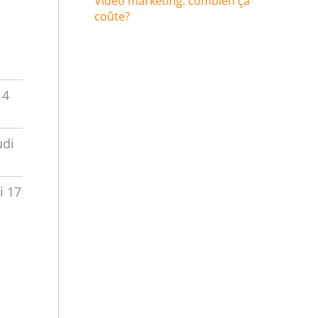
Video marketing: combien ça
coûte?
14
udi
i 17