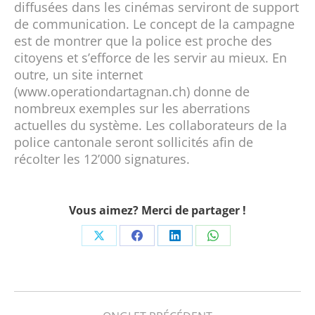
diffusées dans les cinémas serviront de support
de communication. Le concept de la campagne
est de montrer que la police est proche des
citoyens et s’efforce de les servir au mieux. En
outre, un site internet
(www.operationdartagnan.ch) donne de
nombreux exemples sur les aberrations
actuelles du système. Les collaborateurs de la
police cantonale seront sollicités afin de
récolter les 12’000 signatures.
Vous aimez? Merci de partager !
Share
Share
Share
Share
on
on
on
on
X
Facebook
LinkedIn
WhatsApp
Navigation