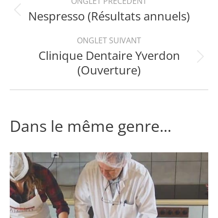
ONGLET PRÉCÉDENT
Nespresso (Résultats annuels)
Onglet
de
précédent
ONGLET SUIVANT
commentaire
Clinique Dentaire Yverdon
Projets
(Ouverture)
similaires
Dans le même genre...