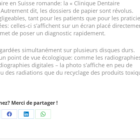
ire en Suisse romande: la « Clinique Dentaire
Autrement dit, les dossiers de papier sont révolus.
igeables, tant pour les patients que pour les pratici
: celles-ci s’affichent sur un écran placé directeme
permet de poser un diagnostic rapidement.
egardées simultanément sur plusieurs disques durs.
d’un point de vue écologique: comme les radiographie
iographies digitales – la photo s’affiche en peu de
eau des radiations que du recyclage des produits toxiq
ez? Merci de partager !
are
Share
Share
Share
on
on
on
Facebook
LinkedIn
WhatsApp