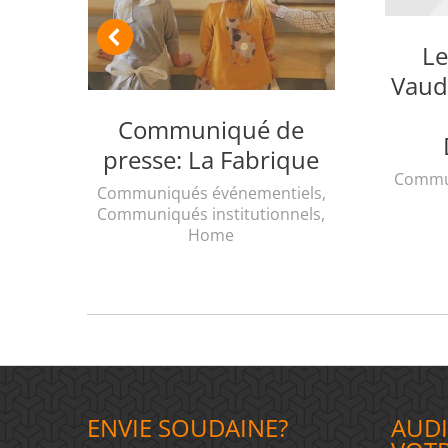
oc)
L
Vaud
els
,
Communiqué de
presse: La Fabrique
Commun
Communiqués événementiels
,
Communiqués institutionnels
,
Home
ENVIE SOUDAINE?
AUDI