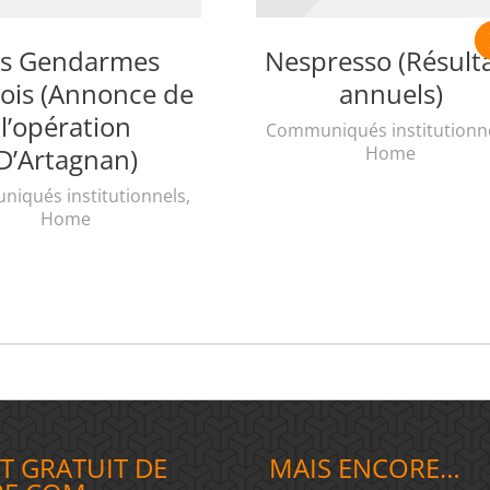
es Gendarmes
Nespresso (Résult
ois (Annonce de
annuels)
l’opération
Communiqués institutionn
D’Artagnan)
Home
iqués institutionnels
,
Home
T GRATUIT DE
MAIS ENCORE…