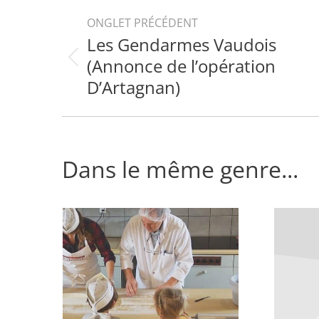
Navigation
ONGLET PRÉCÉDENT
Les Gendarmes Vaudois
de
(Annonce de l’opération
Onglet
commentaire
précédent
D’Artagnan)
Dans le même genre...