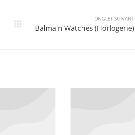
ONGLET SUIVANT
Balmain Watches (Horlogerie)
Projets
similaires