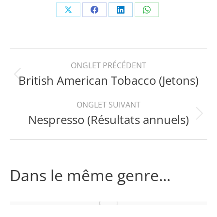
Share
Share
Share
Share
on
on
on
on
X
Facebook
LinkedIn
WhatsApp
Navigation
ONGLET PRÉCÉDENT
British American Tobacco (Jetons)
Onglet
de
précédent
ONGLET SUIVANT
commentaire
Nespresso (Résultats annuels)
Projets
similaires
Dans le même genre...