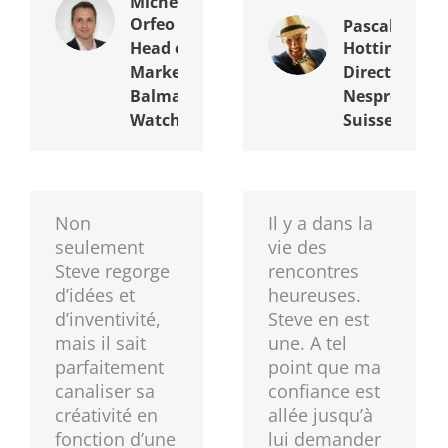
Michele
Orfeo
Pascal
Head of
Hottinger
Marketing,
Directeur
Balmain
Nespresso
Watches
Suisse
Non
Il y a dans la
seulement
vie des
Steve regorge
rencontres
d’idées et
heureuses.
d’inventivité,
Steve en est
mais il sait
une. A tel
parfaitement
point que ma
canaliser sa
confiance est
créativité en
allée jusqu’à
fonction d’une
lui demander