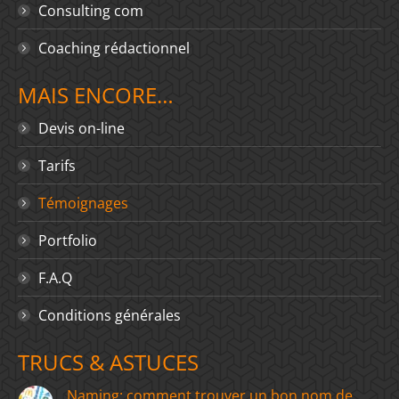
Consulting com
Coaching rédactionnel
MAIS ENCORE…
Devis on-line
Tarifs
Témoignages
Portfolio
F.A.Q
Conditions générales
TRUCS & ASTUCES
Naming: comment trouver un bon nom de