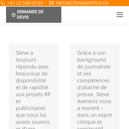
+41 22 548 00 69
INFO@STEVEAXENTIOS.CH
DEMANDE DE
DEVIS
Steve a
Grâce à son
toujours
background
répondu avec
de journaliste
beaucoup de
et ses
disponibilité
compétences
et de rapidité
d’attaché de
aux projets RP
presse, Steve
et
Axentios nous
publicitaires
a montré –
que nous lui
dans un esprit
avons soumis,
critique et
et d’une
constructif –