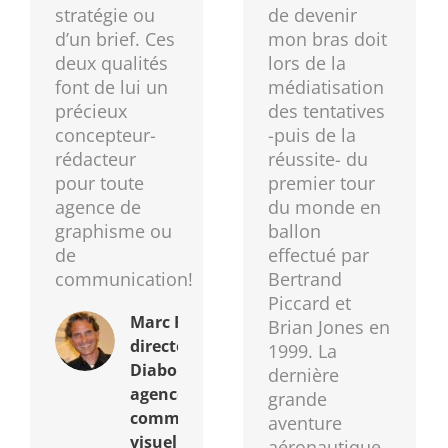
stratégie ou
de devenir
d’un brief. Ces
mon bras doit
deux qualités
lors de la
font de lui un
médiatisation
précieux
des tentatives
concepteur-
-puis de la
rédacteur
réussite- du
pour toute
premier tour
agence de
du monde en
graphisme ou
ballon
de
effectué par
communication!
Bertrand
Piccard et
Marc Feldman
Brian Jones en
directeur de
1999. La
Diabolo Design,
dernière
agence de
grande
communication
aventure
visuelle et de
aéronautique