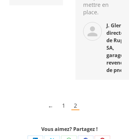
mettre en
place.
J. Glerum
directeur
de Rupp
SA,
garage et
revendeur
de pneus
←
1
2
Vous aimez? Partagez !