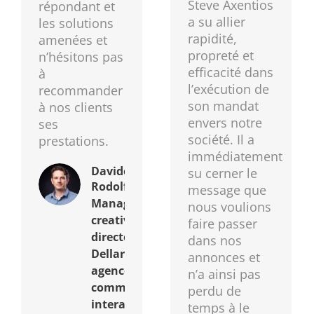
Steve Axentios
répondant et
a su allier
les solutions
rapidité,
amenées et
propreté et
n’hésitons pas
efficacité dans
à
l’exécution de
recommander
son mandat
à nos clients
envers notre
ses
société. Il a
prestations.
immédiatement
Davide Della
su cerner le
Rodolfa
message que
Managing &
nous voulions
creative
faire passer
director
dans nos
DellaroCreative,
annonces et
agence de
n’a ainsi pas
communication
perdu de
interactive
temps à le