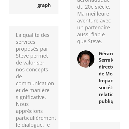
graphic design
du 20e siècle.
Ma meilleure
aventure avec
un partenaire
aussi fiable
La qualité des
que Steve.
services
proposés par
Gérard
Steve permet
Sermier
de valoriser
directeur
nos concepts
de Media
de
Impact,
communication
société de
et de manière
relations
significative.
publiques
Nous
apprécions
particulièrement
le dialogue, le