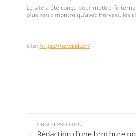
Le site a été conçu pour mettre l’intern
plus zen » montre qu’avec Hervest, les cl
Site:
https://hervest.ch/
Navigation
ONGLET PRÉCÉDENT
Rédaction d’une brochure p