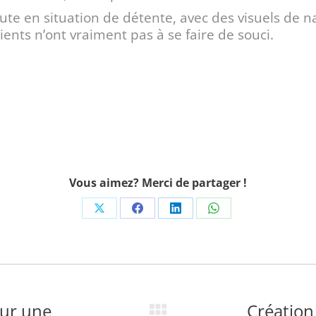
aute en situation de détente, avec des visuels de n
ients n’ont vraiment pas à se faire de souci.
Vous aimez? Merci de partager !
Share
Share
Share
Share
on
on
on
on
X
Facebook
LinkedIn
WhatsApp
our une
Création 