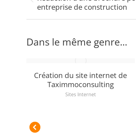
de
Onglet
entreprise de construction
précédent
commentaire
Dans le même genre...
de
Création du site internet de
os
Taximmoconsulting
Sites Internet