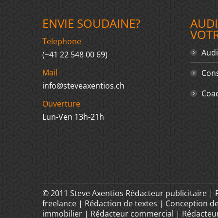
ENVIE SOUDAINE?
AUDI
VOT
Telephone
Audi
(+41 22 548 00 69)
Mail
Cons
info@steveaxentios.ch
Coac
Ouverture
Lun-Ven 13h-21h
© 2011 Steve Axentios Rédacteur publicitaire |
freelance | Rédaction de textes | Conception d
immobilier | Rédacteur commercial | Rédacteur