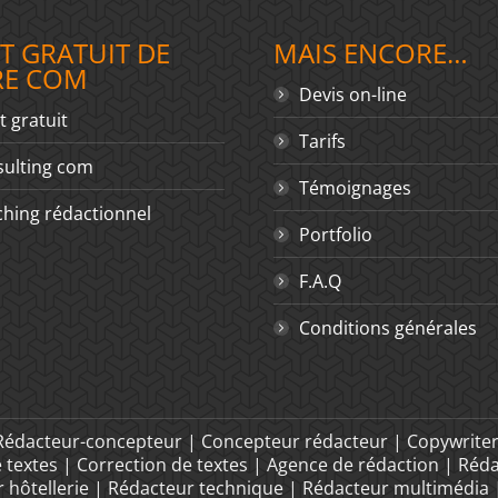
T GRATUIT DE
MAIS ENCORE…
RE COM
Devis on-line
t gratuit
Tarifs
ulting com
Témoignages
hing rédactionnel
Portfolio
F.A.Q
Conditions générales
 Rédacteur-concepteur | Concepteur rédacteur | Copywriter
e textes | Correction de textes | Agence de rédaction | Réd
 hôtellerie | Rédacteur technique | Rédacteur multimédia