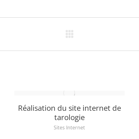
on
on
on
on
X
Facebook
LinkedIn
WhatsApp
Projets
similaires
Réalisation du site internet de
tarologie
Sites Internet