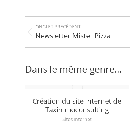
Navigation
ONGLET PRÉCÉDENT
Newsletter Mister Pizza
Onglet
de
précédent
commentaire
Dans le même genre...
un
Création du site internet de
Taximmoconsulting
Sites Internet