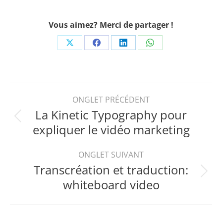
Vous aimez? Merci de partager !
Share
Share
Share
Share
on
on
on
on
X
Facebook
LinkedIn
WhatsApp
Navigation
ONGLET PRÉCÉDENT
La Kinetic Typography pour
de
Onglet
expliquer le vidéo marketing
précédent
commentaire
ONGLET SUIVANT
Transcréation et traduction:
Projets
whiteboard video
similaires