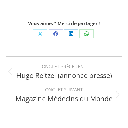
Vous aimez? Merci de partager !
Share
Share
Share
Share
on
on
on
on
X
Facebook
LinkedIn
WhatsApp
Navigation
ONGLET PRÉCÉDENT
Hugo Reitzel (annonce presse)
Onglet
de
précédent
ONGLET SUIVANT
commentaire
Magazine Médecins du Monde
Projets
similaires