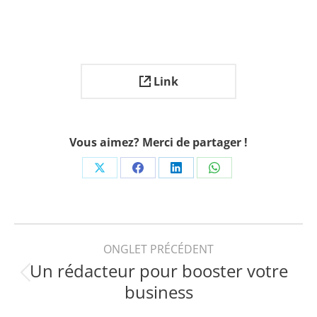
Link
Vous aimez? Merci de partager !
Share
Share
Share
Share
on
on
on
on
X
Facebook
LinkedIn
WhatsApp
Navigation
ONGLET PRÉCÉDENT
Un rédacteur pour booster votre
de
Onglet
business
précédent