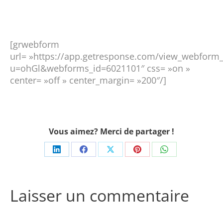
[grwebform
url= »https://app.getresponse.com/view_webform_
u=ohGl&webforms_id=6021101″ css= »on »
center= »off » center_margin= »200″/]
Vous aimez? Merci de partager !
Share
Share
Share
Share
Share
on
on
on
on
on
LinkedIn
Facebook
X
Pinterest
WhatsApp
Laisser un commentaire