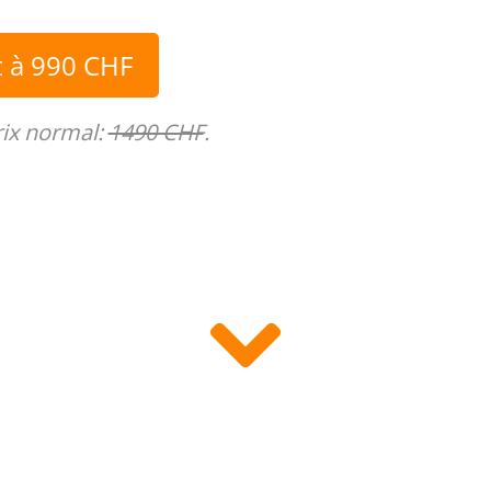
t à 990 CHF
rix normal:
1490 CHF
.