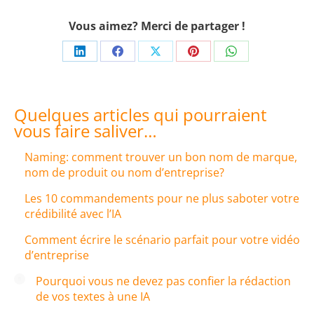
Vous aimez? Merci de partager !
Share
Share
Share
Share
Share
on
on
on
on
on
LinkedIn
Facebook
X
Pinterest
WhatsApp
Quelques articles qui pourraient
vous faire saliver…
Naming: comment trouver un bon nom de marque,
nom de produit ou nom d’entreprise?
Les 10 commandements pour ne plus saboter votre
crédibilité avec l’IA
Comment écrire le scénario parfait pour votre vidéo
d’entreprise
Pourquoi vous ne devez pas confier la rédaction
de vos textes à une IA