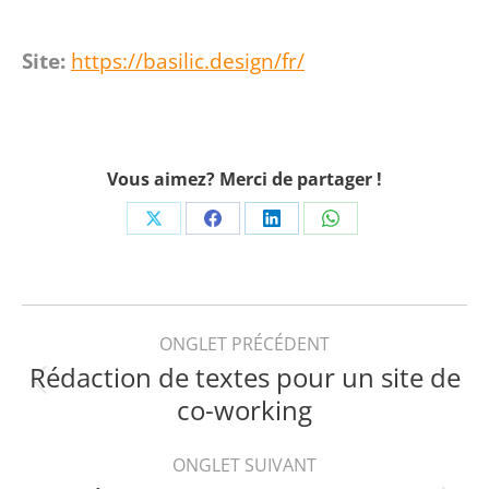
Site:
https://basilic.design/fr/
Vous aimez? Merci de partager !
Share
Share
Share
Share
on
on
on
on
X
Facebook
LinkedIn
WhatsApp
Navigation
ONGLET PRÉCÉDENT
Rédaction de textes pour un site de
de
Onglet
co-working
précédent
commentaire
ONGLET SUIVANT