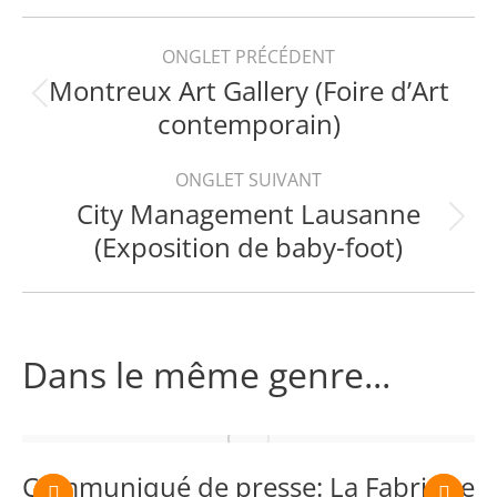
X
Facebook
LinkedIn
WhatsApp
Navigation
ONGLET PRÉCÉDENT
Montreux Art Gallery (Foire d’Art
de
Onglet
contemporain)
précédent
commentaire
ONGLET SUIVANT
City Management Lausanne
Projets
(Exposition de baby-foot)
similaires
Dans le même genre...
Communiqué de presse: La Fabrique