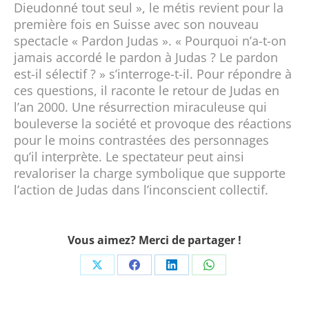
Dieudonné tout seul », le métis revient pour la
première fois en Suisse avec son nouveau
spectacle « Pardon Judas ». « Pourquoi n’a-t-on
jamais accordé le pardon à Judas ? Le pardon
est-il sélectif ? » s’interroge-t-il. Pour répondre à
ces questions, il raconte le retour de Judas en
l’an 2000. Une résurrection miraculeuse qui
bouleverse la société et provoque des réactions
pour le moins contrastées des personnages
qu’il interprète. Le spectateur peut ainsi
revaloriser la charge symbolique que supporte
l’action de Judas dans l’inconscient collectif.
Vous aimez? Merci de partager !
Share
Share
Share
Share
on
on
on
on