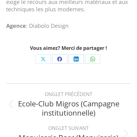
exige le recours aux meilleurs matériaux et aux
techniques les plus modernes.
Agence
: Diabolo Design
Vous aimez? Merci de partager !
Share
Share
Share
Share
on
on
on
on
X
Facebook
LinkedIn
WhatsApp
Navigation
ONGLET PRÉCÉDENT
Ecole-Club Migros (Campagne
de
Onglet
institutionnelle)
précédent
commentaire
ONGLET SUIVANT