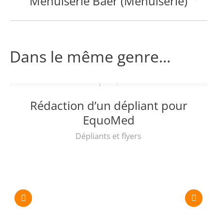
Menuiserie Baer (Menuiserie)
Projets
similaires
Dans le même genre...
Rédaction d’un dépliant pour
EquoMed
Dépliants et flyers