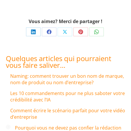
Vous aimez? Merci de partager !
Share
Share
Share
Share
Share
on
on
on
on
on
LinkedIn
Facebook
X
Pinterest
WhatsApp
Quelques articles qui pourraient
vous faire saliver…
Naming: comment trouver un bon nom de marque,
nom de produit ou nom d’entreprise?
Les 10 commandements pour ne plus saboter votre
crédibilité avec l’IA
Comment écrire le scénario parfait pour votre vidéo
d’entreprise
Pourquoi vous ne devez pas confier la rédaction