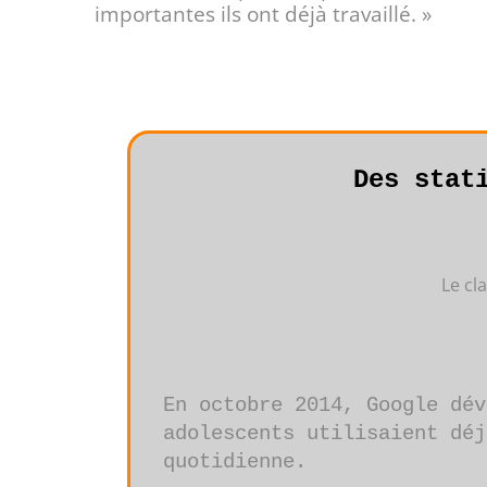
importantes ils ont déjà travaillé. »
Des stat
Le cla
En octobre 2014, Google dév
adolescents utilisaient déj
quotidienne.