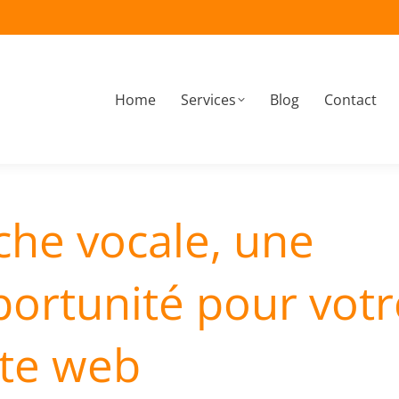
Home
Services
Blog
Contact
À propos
Home
Services
Blog
Contact
che vocale, une
ortunité pour votr
ite web