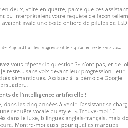
r en deux, voire en quatre, parce que ces assistan
nt ou interprétaient votre requête de façon telle
avaient avalé une boîte entière de pilules de LSD 
ante. Aujourd'hui, les progrès sont tels qu'on en reste sans voix.
ouvez-vous répéter la question ?» n’ont pas, et de lo
, je reste… sans voix devant leur progression, leur
cités sémantiques. Assistez à la démo de Google
persuader…
ts de l’intelligence artificielle
!
e, dans les cinq années à venir, l’assistant se char
une requête vocale du style : « Trouve-moi 10
s dans le luxe, bilingues anglais-français, mais d
’heure. Montre-moi aussi pour quelles marques