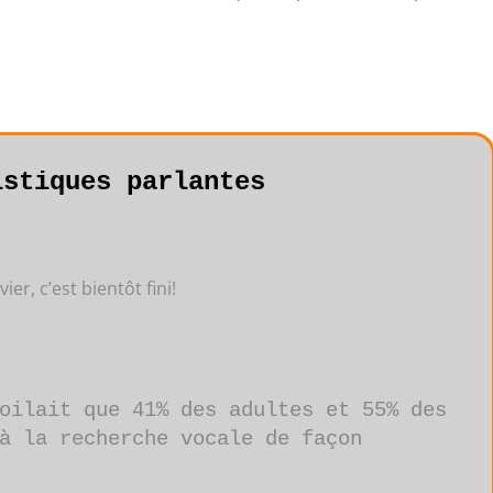
istiques parlantes
vier, c’est bientôt fini!
oilait que 41% des adultes et 55% des
à la recherche vocale de façon