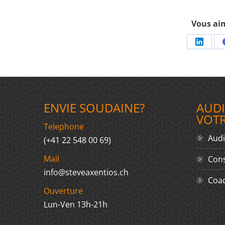
Vous aim
Share
on
Linked
ENVIE SOUDAINE?
AUDI
VOT
Telephone
Audi
(+41 22 548 00 69)
Mail
Cons
info@steveaxentios.ch
Coac
Ouverture
Lun-Ven 13h-21h