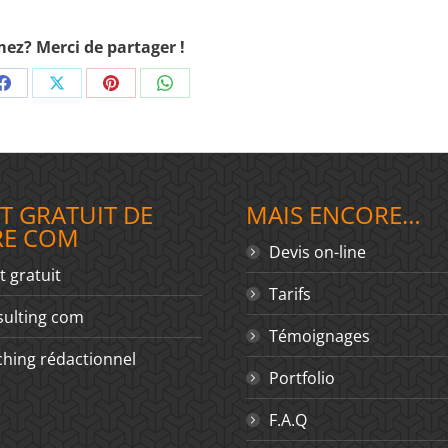
ez? Merci de partager !
Share
Share
Share
Share
on
on
on
on
In
Facebook
X
Pinterest
WhatsApp
T GRATUIT DE
MAIS ENCORE…
RE COM
Devis on-line
t gratuit
Tarifs
ulting com
Témoignages
hing rédactionnel
Portfolio
F.A.Q