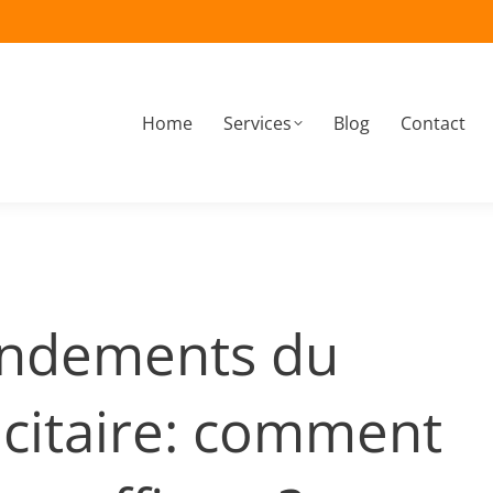
Home
Services
Blog
Contact
À propos
Home
Services
Blog
Contact
andements du
icitaire: comment