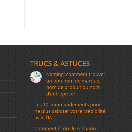
TRUCS & ASTUCES
Naming: comment trouver
un bon nom de marque,
nom de produit ou nom
d’entreprise?
Les 10 commandements pour
ne plus saboter votre crédibilité
avec l’IA
Comment écrire le scénario