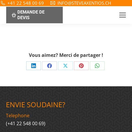
+41 22 548 00 69
INFO@STEVEAXENTIOS.CH
DEMANDE DE
DEVIS
Vous aimez? Merci de partager !
Share
Share
Share
Share
Share
on
on
on
on
on
LinkedIn
Facebook
X
Pinterest
WhatsApp
ENVIE SOUDAINE?
Telephone
(+41 22 548 00 69)