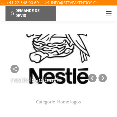
+41 22 548 00 69
INFO@STEVEAXENTIOS.CH
DEMANDE DE
DEVIS
nestle-logo-black
Catégorie
Home logos