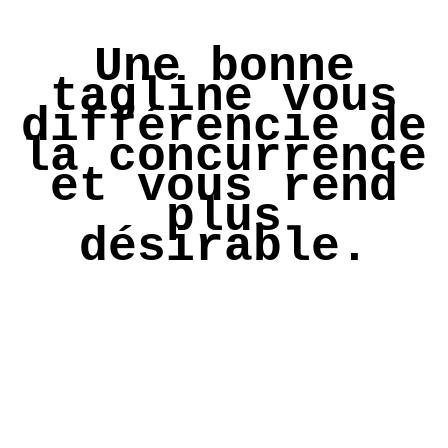
Une bonne
tagline vous
différencie de
la concurrence
et vous rend
plus
désirable.