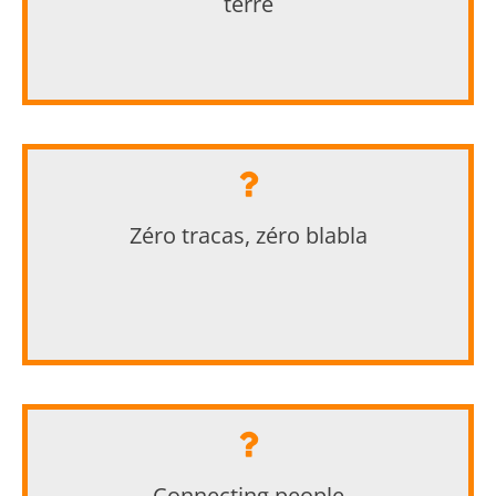
terre
MMA
Zéro tracas, zéro blabla
Nokia
Connecting people