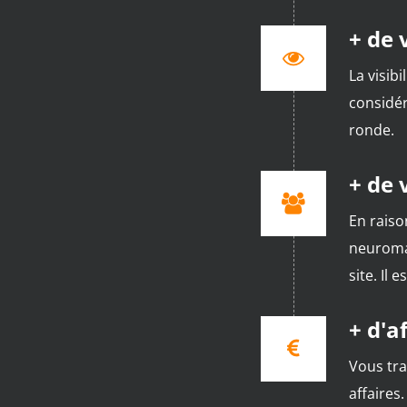
+ de v
La visib
considér
ronde.
+ de 
En raiso
neuromar
site. Il 
+ d'a
Vous tra
affaires.