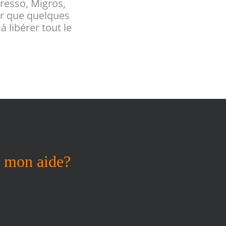
resso, Migros,
iter que quelques
à libérer tout le
c mon aide?