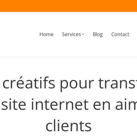
Home
Services
Blog
Contact
À propos
Home
Services
Blog
Contact
 créatifs pour tran
 site internet en ai
clients