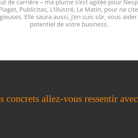
ut de carrière – ma plume s’est agitée pour Nesp
 Piaget, Publicitas, L’Illustré, Le Matin, pour ne c
euses. Elle saura aussi, j’en suis sûr, vous aider 
potentiel de votre business.
ts concrets allez-vous ressentir ave