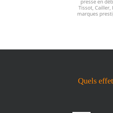
presse en déb
Tissot, Cailler,
marques prestigi
Quels effe