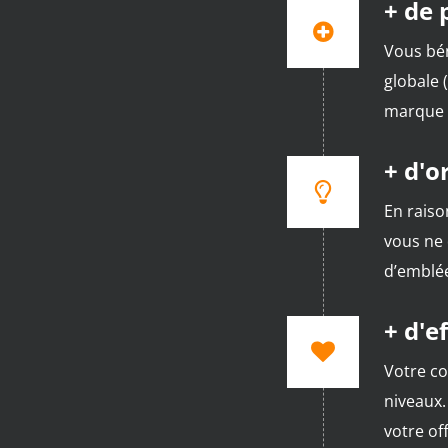
+ de 
Vous bén
globale 
marque 
+ d'o
En raiso
vous ne 
d’emblée
+ d'e
Votre co
niveaux.
votre of