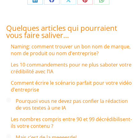
Share
Share
Share
Share
Share
on
on
on
on
on
LinkedIn
Facebook
X
Pinterest
WhatsApp
Quelques articles qui pourraient
vous faire saliver…
Naming: comment trouver un bon nom de marque,
nom de produit ou nom d’entreprise?
Les 10 commandements pour ne plus saboter votre
crédibilité avec l’IA
Comment écrire le scénario parfait pour votre vidéo
d’entreprise
Pourquoi vous ne devez pas confier la rédaction
de vos textes à une IA
Les nombres compris entre 90 et 99 décrédibilisent-
ils votre contenu ?
Mais c’est de la meeeerde!