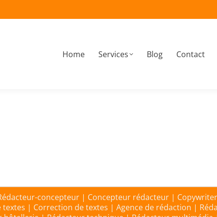
Home
Services
Blog
Contact
ts
12 février 2018
Laisser un commentaire
 Rédacteur-concepteur | Concepteur rédacteur | Copywriter
e textes | Correction de textes | Agence de rédaction | Réd