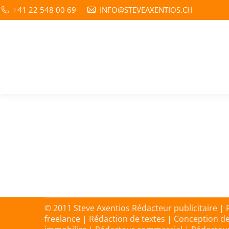
+41 22 548 00 69
INFO@STEVEAXENTIOS.CH
Jeux
Jeux
Par
Steve Axentios, Alchimiste des mo
© 2011 Steve Axentios Rédacteur publicitaire |
freelance | Rédaction de textes | Conception d