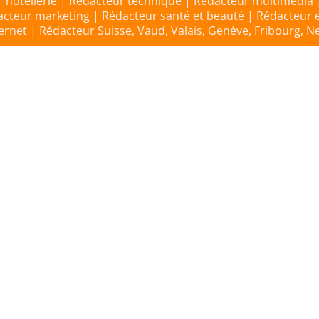
 hôtellerie | Rédacteur technique | Rédacteur multimédia
teur marketing | Rédacteur santé et beauté | Rédacteur
net | Rédacteur Suisse, Vaud, Valais, Genève, Fribourg, Ne