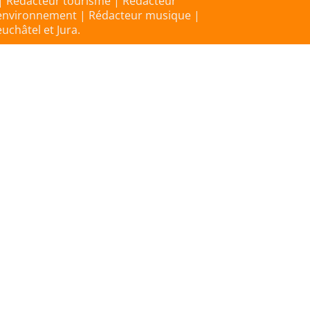
 | Rédacteur tourisme | Rédacteur
 environnement | Rédacteur musique |
uchâtel et Jura.