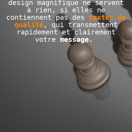
design magnifique ne servent
à rien, si elles ne
contiennent pas des
textes de
qualité
, qui transmettent
rapidement et clairement
votre
message.